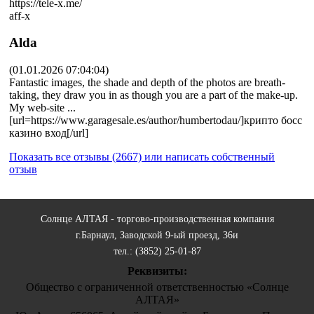
https://tele-x.me/
aff-x
Alda
(01.01.2026 07:04:04)
Fantastic images, the shade and depth of the photos are breath-
taking, they draw you in as though you are a part of the make-up.
My web-site ...
[url=https://www.garagesale.es/author/humbertodau/]крипто босс
казино вход[/url]
Показать все отзывы (2667) или написать собственный
отзыв
Солнце АЛТАЯ - торгово-производственная компания
г.Барнаул, Заводской 9-ый проезд, 36и
тел.: (3852) 25-01-87
Реквизиты:
Общество с ограниченной ответственностью «Солнце
АЛТАЯ»