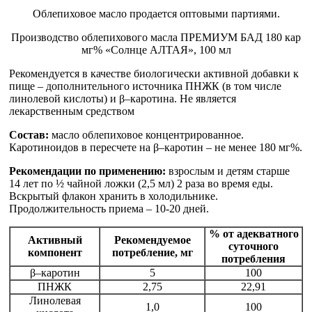
Облепиховое масло продается оптовыми партиями.
Производство облепихового масла ПРЕМИУМ БАД 180 кар
мг% «Солнце АЛТАЯ», 100 мл
Рекомендуется в качестве биологически активной добавки к
пище – дополнительного источника ПНЖК (в том числе
линолевой кислоты) и β–каротина. Не является
лекарственным средством
Состав:
масло облепиховое концентрированное.
Каротиноидов в пересчете на β–каротин – не менее 180 мг%.
Рекомендации по применению:
взрослым и детям старше
14 лет по ½ чайной ложки (2,5 мл) 2 раза во время еды.
Вскрытый флакон хранить в холодильнике.
Продолжительность приема – 10-20 дней.
% от адекватного
Активный
Рекомендуемое
суточного
компонент
потребление, мг
потребления
β–каротин
5
100
ПНЖК
2,75
22,91
Линолевая
1,0
100