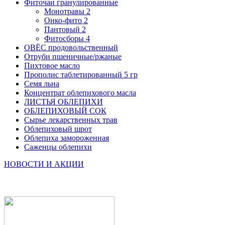
Фиточаи гранулированные
Монотравы
2
Онко-фито
2
Пантовый
2
Фитосборы
4
ОВЁС продовольственный
Отруби пшеничные/ржаные
Пихтовое масло
Прополис таблетированный 5 гр
Семя льна
Концентрат облепихового масла
ЛИСТЬЯ ОБЛЕПИХИ
ОБЛЕПИХОВЫЙ СОК
Сырье лекарственных трав
Облепиховый шрот
Облепиха замороженная
Саженцы облепихи
НОВОСТИ И АКЦИИ