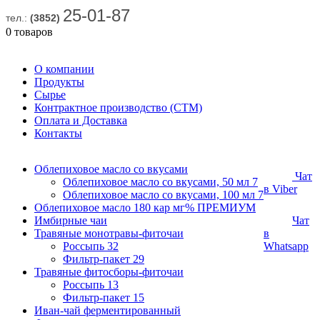
25-01-87
тел.:
(3852)
0 товаров
О компании
Продукты
Сырье
Контрактное производство (СТМ)
Оплата и Доставка
Контакты
Облепиховое масло со вкусами
Чат
Облепиховое масло со вкусами, 50 мл
7
в Viber
Облепиховое масло со вкусами, 100 мл
7
Облепиховое масло 180 кар мг% ПРЕМИУМ
Имбирные чаи
Чат
Травяные монотравы-фиточаи
в
Россыпь
32
Whatsapp
Фильтр-пакет
29
Травяные фитосборы-фиточаи
Россыпь
13
Фильтр-пакет
15
Иван-чай ферментированный