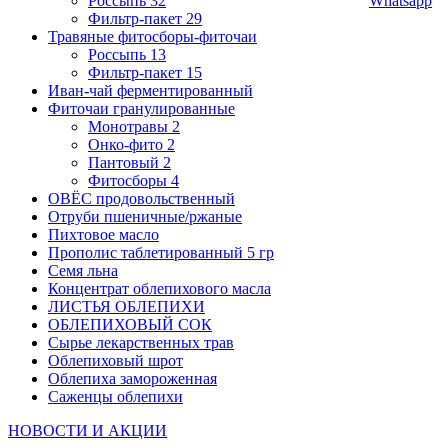
Россыпь
32
Whatsapp
Фильтр-пакет
29
Травяные фитосборы-фиточаи
Россыпь
13
Фильтр-пакет
15
Иван-чай ферментированный
Фиточаи гранулированные
Монотравы
2
Онко-фито
2
Пантовый
2
Фитосборы
4
ОВЁС продовольственный
Отруби пшеничные/ржаные
Пихтовое масло
Прополис таблетированный 5 гр
Семя льна
Концентрат облепихового масла
ЛИСТЬЯ ОБЛЕПИХИ
ОБЛЕПИХОВЫЙ СОК
Сырье лекарственных трав
Облепиховый шрот
Облепиха замороженная
Саженцы облепихи
НОВОСТИ И АКЦИИ