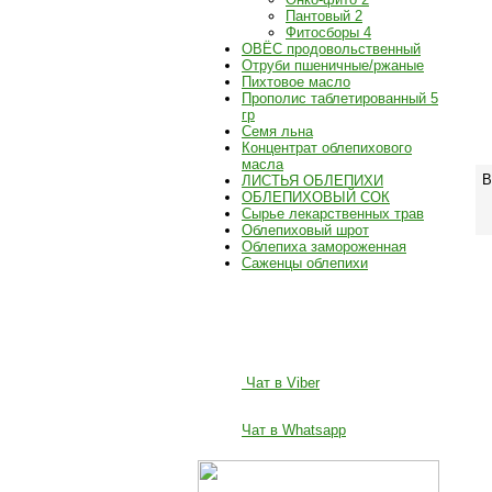
Пантовый
2
Фитосборы
4
ОВЁС продовольственный
Отруби пшеничные/ржаные
Пихтовое масло
Прополис таблетированный 5
гр
Семя льна
Концентрат облепихового
масла
В
ЛИСТЬЯ ОБЛЕПИХИ
ОБЛЕПИХОВЫЙ СОК
Сырье лекарственных трав
Облепиховый шрот
Облепиха замороженная
Саженцы облепихи
НОВОСТИ И АКЦИИ
Чат в Viber
Чат в Whatsapp