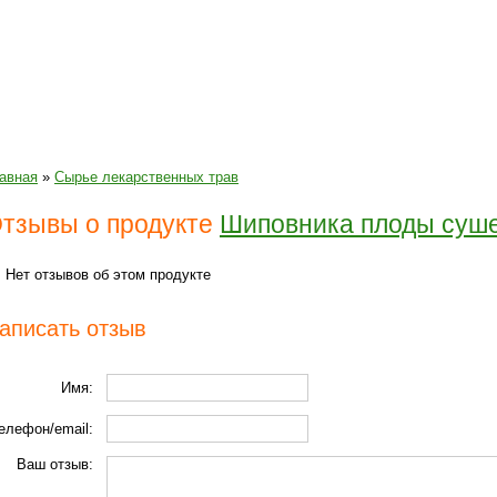
СЫРЬЕ
КОНТРАКТНОЕ ПРОИЗВОДСТВО (СТМ)
ОПЛАТА
авная
»
Сырье лекарственных трав
тзывы о продукте
Шиповника плоды суш
Нет отзывов об этом продукте
аписать отзыв
Имя:
елефон/email:
Ваш отзыв: