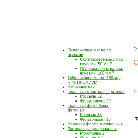
О КОМПАНИИ
ПРОДУКТЫ
Гл
Облепиховое масло со
вкусами
Облепиховое масло со
О
вкусами, 50 мл
7
Облепиховое масло со
вкусами, 100 мл
7
Облепиховое масло 180 кар
мг% ПРЕМИУМ
Имбирные чаи
Н
Травяные монотравы-фиточаи
Россыпь
32
Фильтр-пакет
29
Травяные фитосборы-
фиточаи
Россыпь
13
Т
Фильтр-пакет
15
Иван-чай ферментированный
Фиточаи гранулированные
Монотравы
2
Онко-фито
2